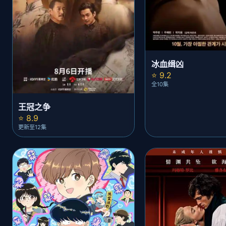
冰血缉凶
⭐ 9.2
全10集
王冠之争
⭐ 8.9
更新至12集