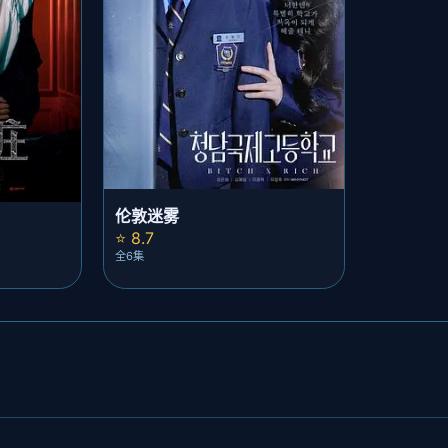
伦敦迷雾
⭐ 8.7
全6集