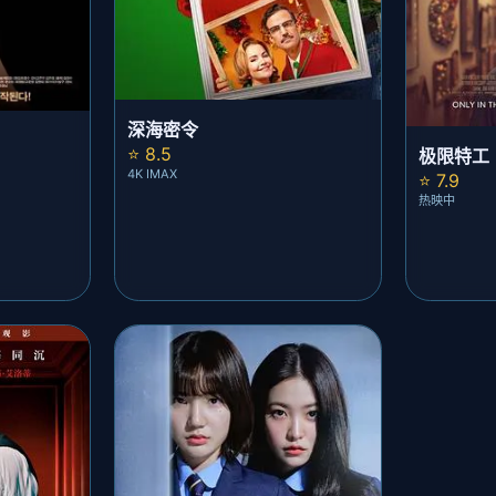
深海密令
⭐ 8.5
极限特工
4K IMAX
⭐ 7.9
热映中