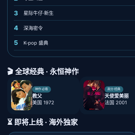
3
星际牛仔·新生
4
深海密令
5
K-pop 盛典
🎬 全球经典 · 永恒神作
神作·必看
高分·经典
教父
天使爱美丽
美国 1972
法国 2001
⏳ 即将上线 · 海外独家