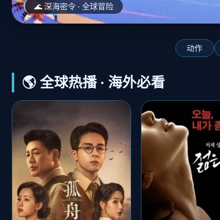
👑 王冠之争 史诗巨制
动作
🌎 全球热播 · 海外必看