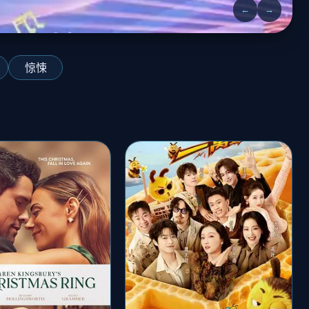
←
→
惊悚