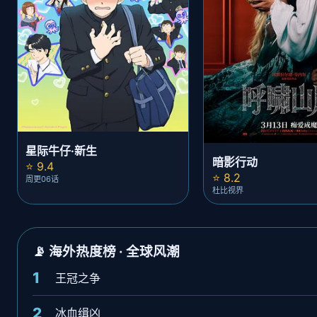
星际牛仔·新生
暗影行动
⭐ 9.4
⭐ 8.2
周更06话
杜比视界
📡 海外热度榜 · 全球风潮
1
王冠之争
2
冰血缉凶