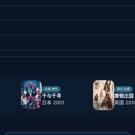
必看·神作
高分·必藏
千与千寻
唐顿庄园
日本 2001
英国 201